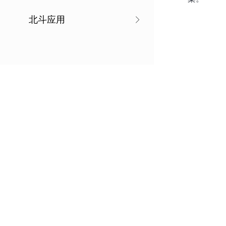
北斗应用
方案
● 支持
● 通过
力。
相关产品