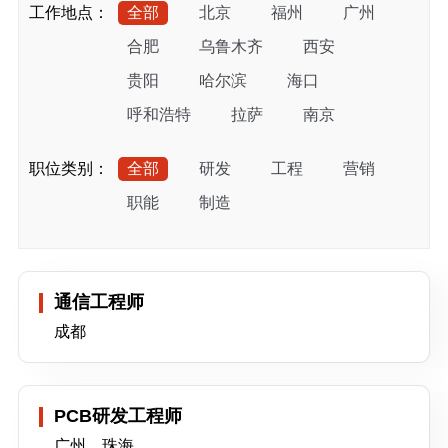
工作地点：
全部
北京
福州
广州
合肥
乌鲁木齐
西安
贵阳
哈尔滨
海口
呼和浩特
拉萨
南京
上海
石家庄
武汉
兰州
职位类别：
全部
研发
工程
营销
西宁
银川
扬州
珠海
职能
制造
长春
成都
重庆
南昌
吉隆坡
雅加达
长沙
昆明
福州
上海
南宁
通信工程师
成都
PCB研发工程师
广州、珠海